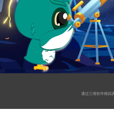
通过三维软件模拟